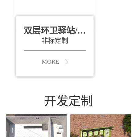
双层环卫驿站/资
全运会垃圾桶
880*400*970mm
源收集中心
（广州）
非标定制
MORE
MORE
开发定制