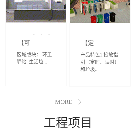
【可定制】综
【定制效果展
区域版块： 环卫
产品特色1.投放指
合环卫驿站
示】垃圾分类
驿站 生活垃...
引（定时、误时）
和垃圾...
亭
MORE
工程项目