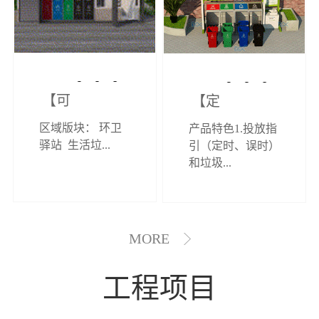
【可定制】综
【定制效果展
区域版块： 环卫
产品特色1.投放指
合环卫驿站
示】垃圾分类
驿站 生活垃...
引（定时、误时）
和垃圾...
亭
MORE
工程项目