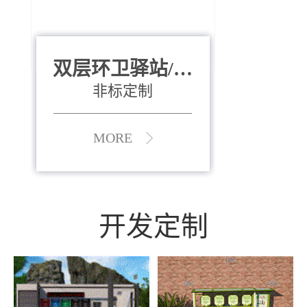
双层环卫驿站/资
全运会垃圾桶
880*400*970mm
源收集中心
（广州）
非标定制
MORE
MORE
开发定制