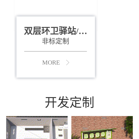
双层环卫驿站/资
全运会垃圾桶
880*400*970mm
源收集中心
（广州）
非标定制
MORE
MORE
开发定制