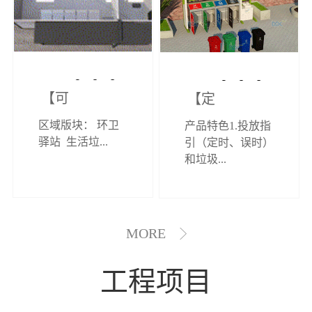
【可定制】综
【定制效果展
区域版块： 环卫
产品特色1.投放指
合环卫驿站
示】垃圾分类
驿站 生活垃...
引（定时、误时）
和垃圾...
亭
MORE
工程项目