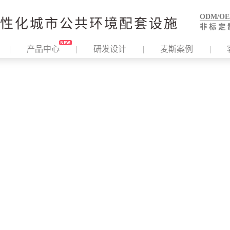
ODM/O
性化城市公共环境配套设施
非 标 定 
产品中心
研发设计
麦斯案例