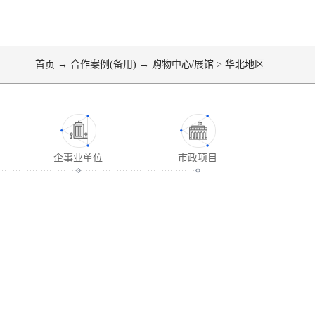
首页
→
合作案例(备用)
→
购物中心/展馆
>
华北地区
企事业单位
市政项目