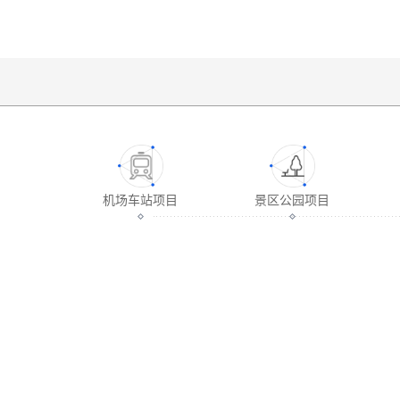
机场车站项目
景区公园项目