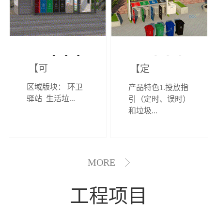
【可定制】综
【定制效果展
区域版块： 环卫
产品特色1.投放指
合环卫驿站
示】垃圾分类
驿站 生活垃...
引（定时、误时）
和垃圾...
亭
MORE
工程项目