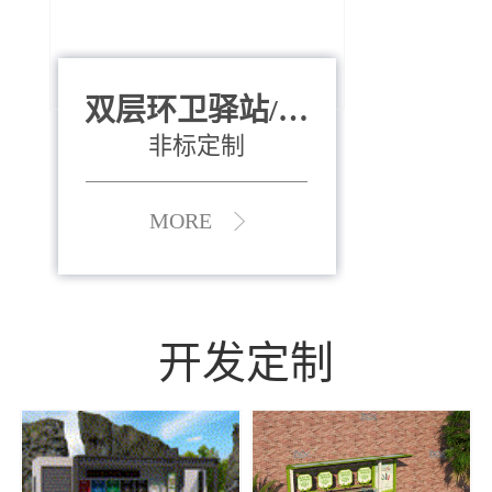
双层环卫驿站/资
全运会垃圾桶
880*400*970mm
源收集中心
（广州）
非标定制
MORE
MORE
开发定制