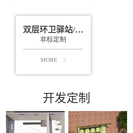
双层环卫驿站/资
全运会垃圾桶
880*400*970mm
源收集中心
（广州）
非标定制
MORE
MORE
开发定制