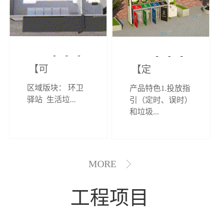
【可定制】综
【定制效果展
区域版块： 环卫
产品特色1.投放指
合环卫驿站
示】垃圾分类
驿站 生活垃...
引（定时、误时）
和垃圾...
亭
MORE
工程项目