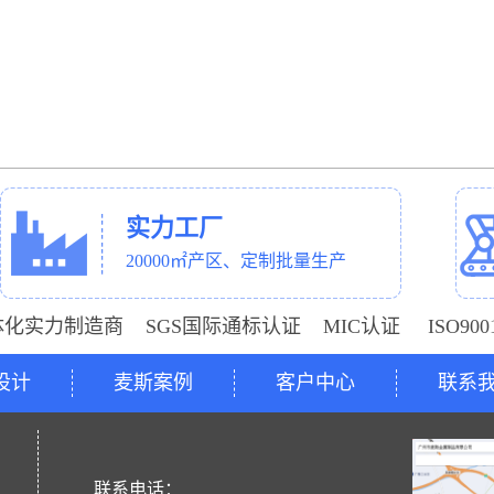
实力工厂
20000㎡产区、定制批量生产
体化实力制造商 SGS国际通标认证 MIC认证 ISO9
设计
麦斯案例
客户中心
联系
号
联系电话：