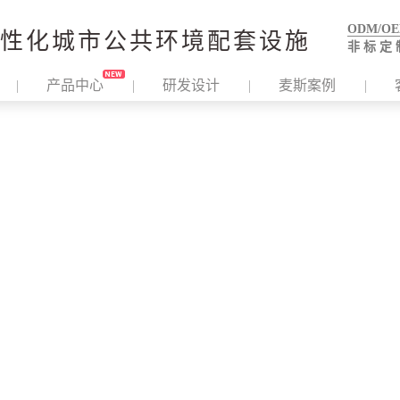
ODM/O
性化城市公共环境配套设施
非 标 定 
产品中心
研发设计
麦斯案例