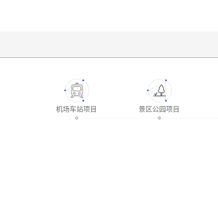
机场车站项目
景区公园项目