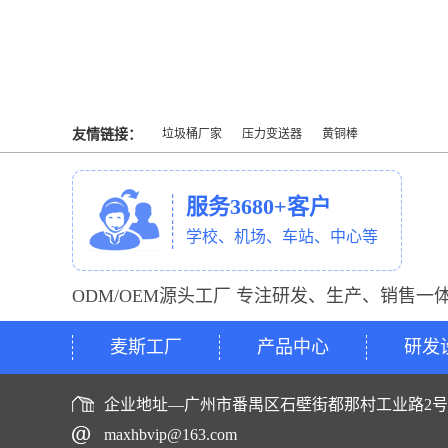
友情链接：
垃圾桶厂家
压力变送器
黄铜棒
服务3680+客户
学校、机场、车站、中心等
ODM/OEM源头工厂 专注研发、生产、销售一
麦斯工厂
产品中心
研发
企业地址—广州市番禺区石壁街都那村工业路2
maxhbvip@163.com