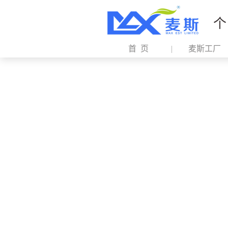
个
首 页
麦斯工厂