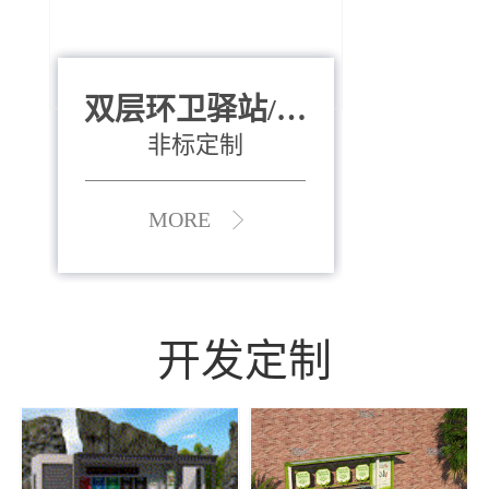
双层环卫驿站/资
全运会垃圾桶
880*400*970mm
源收集中心
（广州）
非标定制
MORE
MORE
开发定制