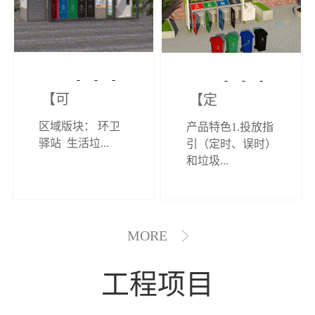
【可定制】综
【定制效果展
区域版块： 环卫
产品特色1.投放指
合环卫驿站
示】垃圾分类
驿站 生活垃...
引（定时、误时）
和垃圾...
亭
MORE
工程项目