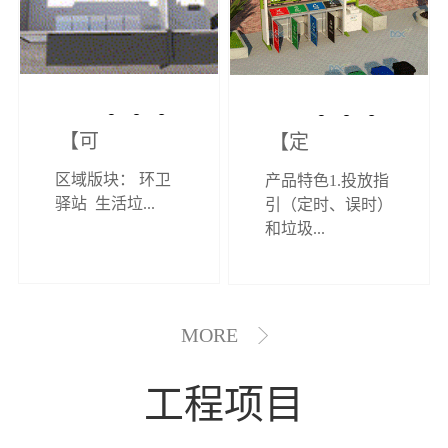
【可定制】综
【定制效果展
区域版块： 环卫
产品特色1.投放指
合环卫驿站
示】垃圾分类
驿站 生活垃...
引（定时、误时）
和垃圾...
亭
MORE
工程项目