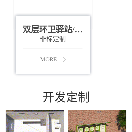
双层环卫驿站/资
全运会垃圾桶
880*400*970mm
源收集中心
（广州）
非标定制
MORE
MORE
开发定制