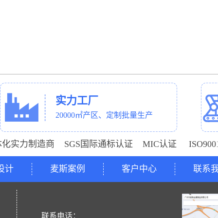
实力工厂
20000㎡产区、定制批量生产
体化实力制造商 SGS国际通标认证 MIC认证 ISO9
设计
麦斯案例
客户中心
联系
号
联系电话：