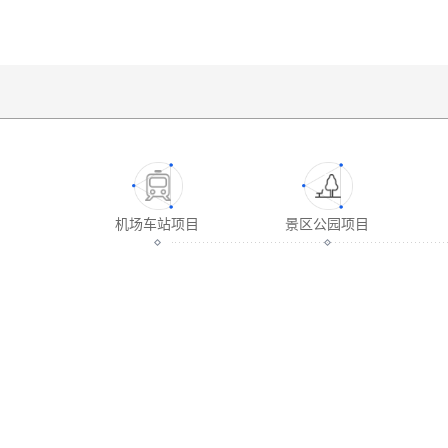
机场车站项目
景区公园项目