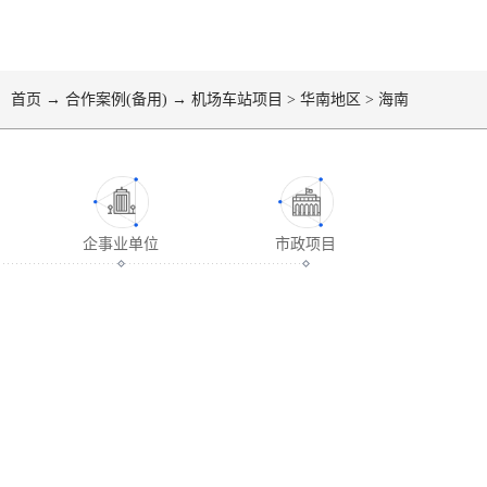
首页
→
合作案例(备用)
→
机场车站项目
>
华南地区
>
海南
企事业单位
市政项目