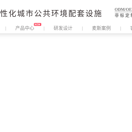
ODM/O
性化城市公共环境配套设施
非 标 定 
产品中心
研发设计
麦斯案例