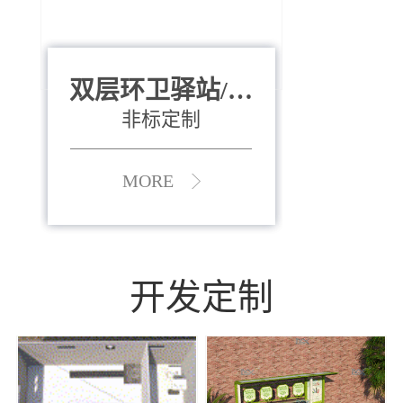
双层环卫驿站/资
全运会垃圾桶
880*400*970mm
源收集中心
（广州）
非标定制
MORE
MORE
开发定制