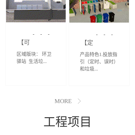
【可定制】综
【定制效果展
区域版块： 环卫
产品特色1.投放指
合环卫驿站
示】垃圾分类
驿站 生活垃...
引（定时、误时）
和垃圾...
亭
MORE
工程项目