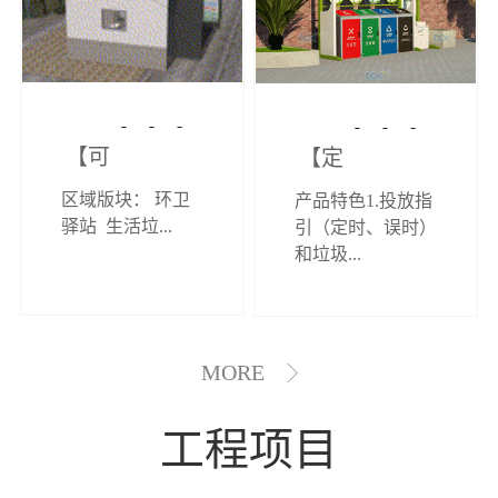
【可定制】综
【定制效果展
区域版块： 环卫
产品特色1.投放指
合环卫驿站
示】垃圾分类
驿站 生活垃...
引（定时、误时）
和垃圾...
亭
MORE
工程项目