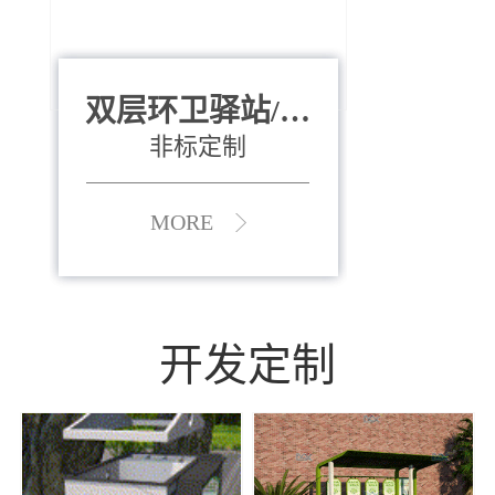
双层环卫驿站/资
全运会垃圾桶
880*400*970mm
源收集中心
（广州）
非标定制
MORE
MORE
开发定制