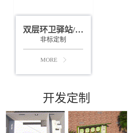
双层环卫驿站/资
全运会垃圾桶
880*400*970mm
源收集中心
（广州）
非标定制
MORE
MORE
开发定制