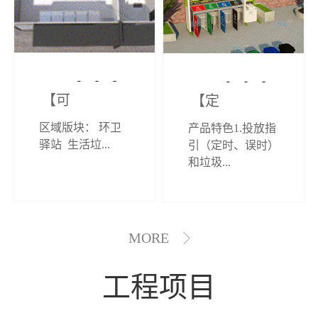
【可定制】综
【定制效果展
区域版块： 环卫
产品特色1.投放指
合环卫驿站
示】垃圾分类
驿站 生活垃...
引（定时、误时）
和垃圾...
亭
MORE
工程项目