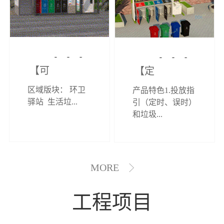
【可定制】综
【定制效果展
区域版块： 环卫
产品特色1.投放指
合环卫驿站
示】垃圾分类
驿站 生活垃...
引（定时、误时）
和垃圾...
亭
MORE
工程项目