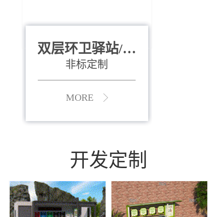
双层环卫驿站/资
全运会垃圾桶
880*400*970mm
源收集中心
（广州）
非标定制
MORE
MORE
开发定制