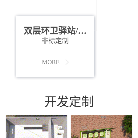
双层环卫驿站/资
全运会垃圾桶
880*400*970mm
源收集中心
（广州）
非标定制
MORE
MORE
开发定制