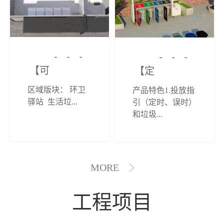
【可定制】综
【定制效果展
区域版块： 环卫
产品特色1.投放指
合环卫驿站
示】垃圾分类
驿站 生活垃...
引（定时、误时）
和垃圾...
亭
MORE
工程项目