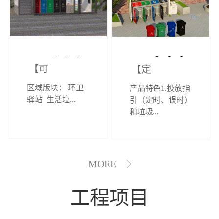
【可定制】综
【定制效果展
区域版块： 环卫
产品特色1.投放指
合环卫驿站
示】垃圾分类
驿站 生活垃...
引（定时、误时）
和垃圾...
亭
MORE
工程项目