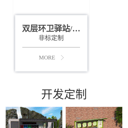
双层环卫驿站/资
全运会垃圾桶
880*400*970mm
源收集中心
（广州）
非标定制
MORE
MORE
开发定制