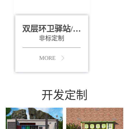
双层环卫驿站/资
全运会垃圾桶
880*400*970mm
源收集中心
（广州）
非标定制
MORE
MORE
开发定制