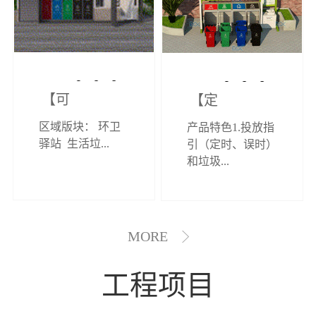
【可定制】综
【定制效果展
区域版块： 环卫
产品特色1.投放指
合环卫驿站
示】垃圾分类
驿站 生活垃...
引（定时、误时）
和垃圾...
亭
MORE
工程项目