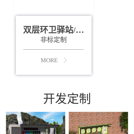
双层环卫驿站/资
全运会垃圾桶
880*400*970mm
源收集中心
（广州）
非标定制
MORE
MORE
开发定制