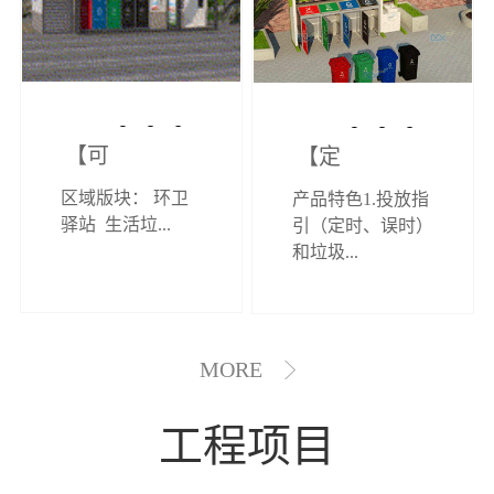
【可定制】综
【定制效果展
区域版块： 环卫
产品特色1.投放指
合环卫驿站
示】垃圾分类
驿站 生活垃...
引（定时、误时）
和垃圾...
亭
MORE
工程项目