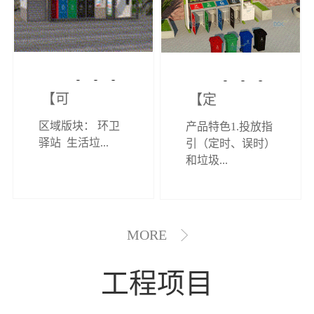
【可定制】综
【定制效果展
区域版块： 环卫
产品特色1.投放指
合环卫驿站
示】垃圾分类
驿站 生活垃...
引（定时、误时）
和垃圾...
亭
MORE
工程项目