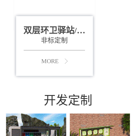
双层环卫驿站/资
全运会垃圾桶
880*400*970mm
源收集中心
（广州）
非标定制
MORE
MORE
开发定制