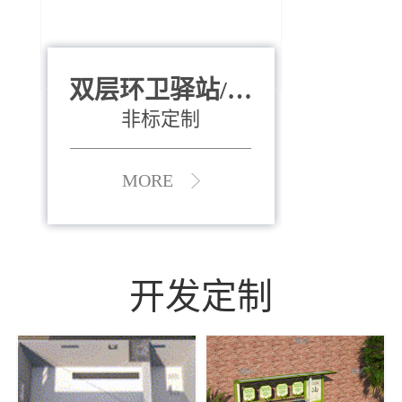
双层环卫驿站/资
全运会垃圾桶
880*400*970mm
源收集中心
（广州）
非标定制
MORE
MORE
开发定制