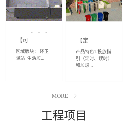
【可定制】综
【定制效果展
区域版块： 环卫
产品特色1.投放指
合环卫驿站
示】垃圾分类
驿站 生活垃...
引（定时、误时）
和垃圾...
亭
MORE
工程项目