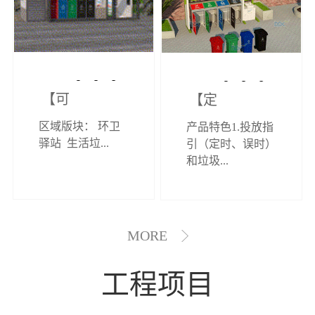
【可定制】综
【定制效果展
区域版块： 环卫
产品特色1.投放指
合环卫驿站
示】垃圾分类
驿站 生活垃...
引（定时、误时）
和垃圾...
亭
MORE
工程项目