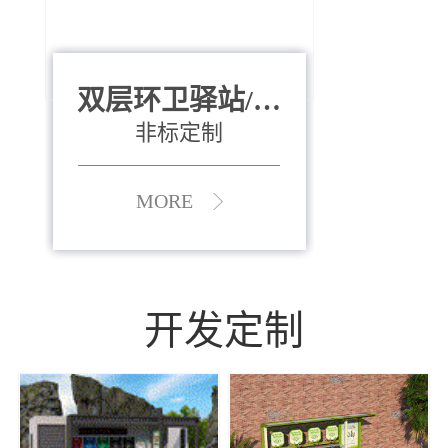
双层环卫驿站/资
全运会垃圾桶
880*400*970mm
源收集中心
（广州）
非标定制
MORE
MORE
开发定制