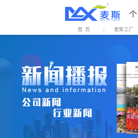
个
首 页
麦斯工厂