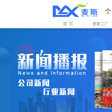
个
首 页
麦斯工厂