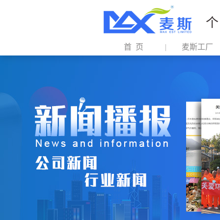
个
首 页
麦斯工厂