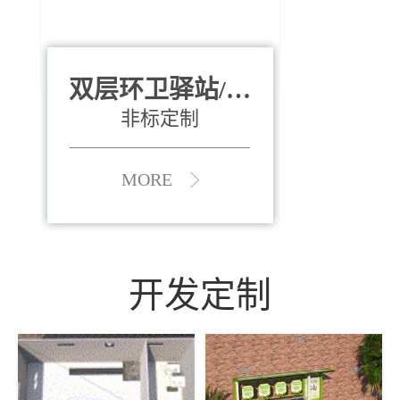
双层环卫驿站/资
全运会垃圾桶
880*400*970mm
源收集中心
（广州）
非标定制
MORE
MORE
开发定制