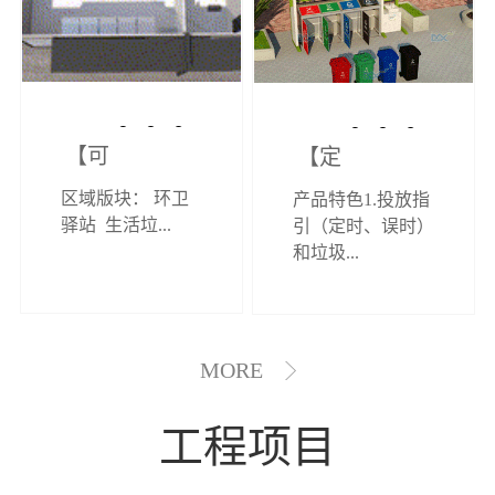
【可定制】综
【定制效果展
区域版块： 环卫
产品特色1.投放指
合环卫驿站
示】垃圾分类
驿站 生活垃...
引（定时、误时）
和垃圾...
亭
MORE
工程项目