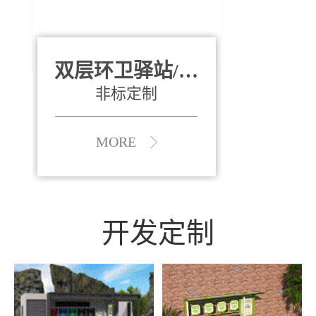
双层环卫驿站/资
全运会垃圾桶
880*400*970mm
源收集中心
（广州）
非标定制
MORE
MORE
开发定制