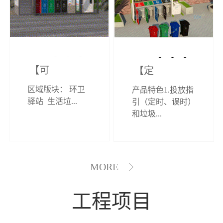
【可定制】综
【定制效果展
区域版块： 环卫
产品特色1.投放指
合环卫驿站
示】垃圾分类
驿站 生活垃...
引（定时、误时）
和垃圾...
亭
MORE
工程项目