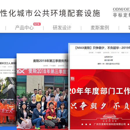
ODM/O
性化城市公共环境配套设施
非 标 定 
产品中心
研发设计
麦斯案例