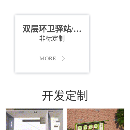
双层环卫驿站/资
全运会垃圾桶
880*400*970mm
源收集中心
（广州）
非标定制
MORE
MORE
开发定制