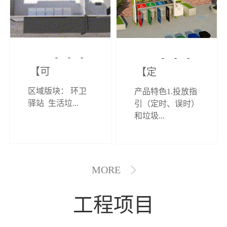
【可定制】综
【定制效果展
区域版块： 环卫
产品特色1.投放指
合环卫驿站
示】垃圾分类
驿站 生活垃...
引（定时、误时）
和垃圾...
亭
MORE
工程项目