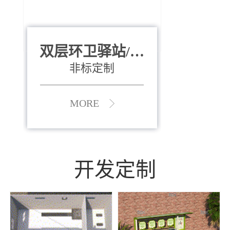
双层环卫驿站/资
全运会垃圾桶
880*400*970mm
源收集中心
（广州）
非标定制
MORE
MORE
开发定制