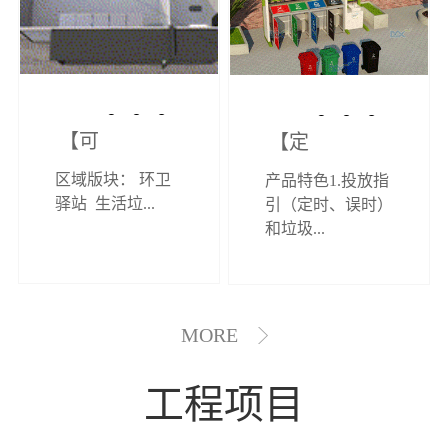
【可定制】综
【定制效果展
区域版块： 环卫
产品特色1.投放指
合环卫驿站
示】垃圾分类
驿站 生活垃...
引（定时、误时）
和垃圾...
亭
MORE
工程项目