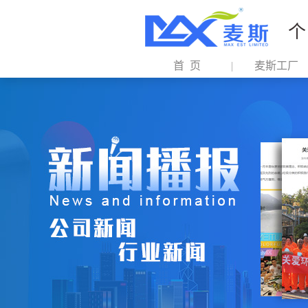
个
首 页
麦斯工厂