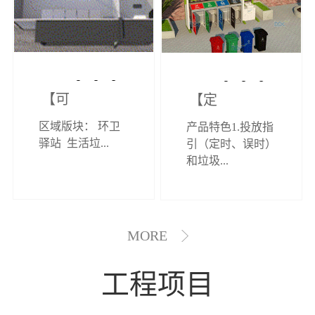
【可定制】综
【定制效果展
区域版块： 环卫
产品特色1.投放指
合环卫驿站
示】垃圾分类
驿站 生活垃...
引（定时、误时）
和垃圾...
亭
MORE
工程项目