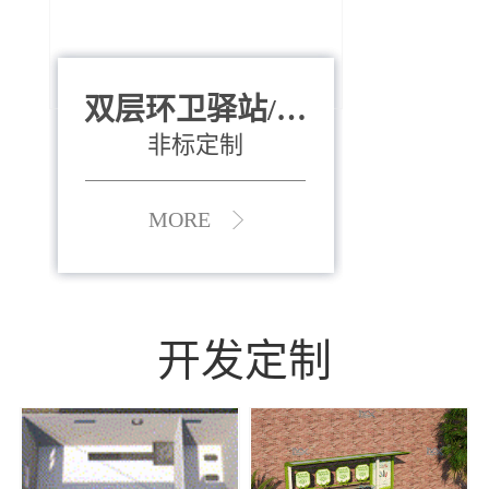
双层环卫驿站/资
全运会垃圾桶
880*400*970mm
源收集中心
（广州）
非标定制
MORE
MORE
开发定制