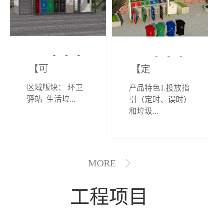
【可定制】综
【定制效果展
区域版块： 环卫
产品特色1.投放指
合环卫驿站
示】垃圾分类
驿站 生活垃...
引（定时、误时）
和垃圾...
亭
MORE
工程项目