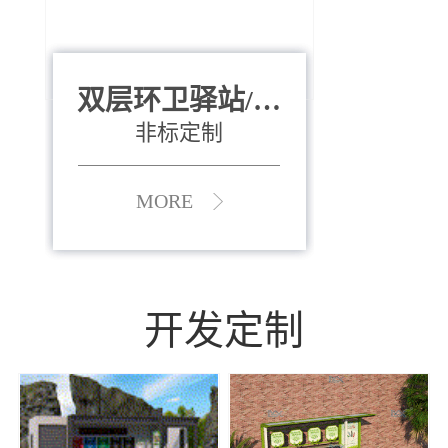
双层环卫驿站/资
全运会垃圾桶
880*400*970mm
源收集中心
（广州）
非标定制
MORE
MORE
开发定制