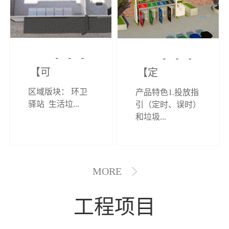
【可定制】综
【定制效果展
区域版块： 环卫
产品特色1.投放指
合环卫驿站
示】垃圾分类
驿站 生活垃...
引（定时、误时）
和垃圾...
亭
MORE
工程项目