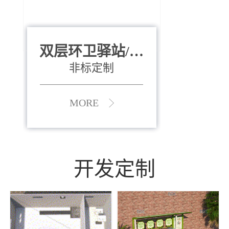
双层环卫驿站/资
全运会垃圾桶
880*400*970mm
源收集中心
（广州）
非标定制
MORE
MORE
开发定制