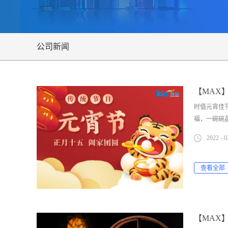
公司新闻
时值元宵佳
福，一碗碗晶莹
2022
-
0
.
查看全部