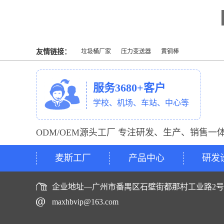
友情链接：
垃圾桶厂家
压力变送器
黄铜棒
服务3680+客户
学校、机场、车站、中心等
ODM/OEM源头工厂 专注研发、生产、销售一
麦斯工厂
产品中心
研发
企业地址—广州市番禺区石壁街都那村工业路2
maxhbvip@163.com