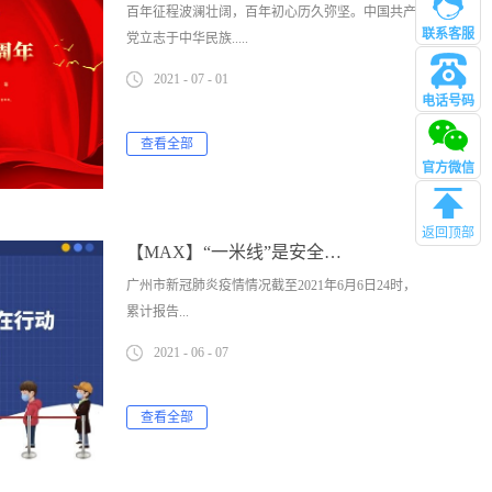
百年征程波澜壮阔，百年初心历久弥坚。中国共产
联系客服
党立志于中华民族.....
2021
-
07
-
01
电话号码
.
管理
查看全部
官方微信
返回顶部
【MAX】“一米线”是安全线也是文明线
广州市新冠肺炎疫情情况截至2021年6月6日24时，
累计报告...
2021
-
06
-
07
查看全部