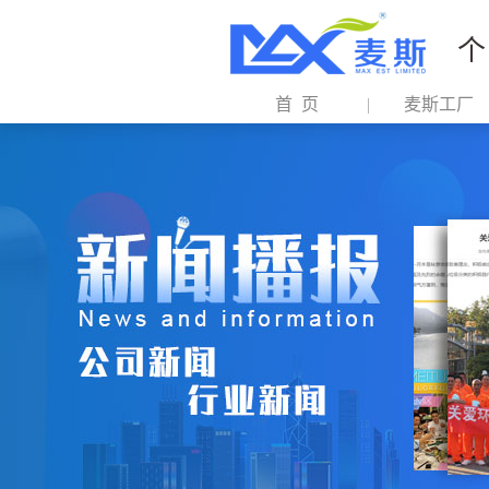
个
首 页
麦斯工厂