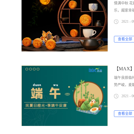
情满中秋 
乐，阖家幸福，
2021
-
0
查看全部
端午良辰临
势严峻，麦斯严
2021
-
0
.
查看全部