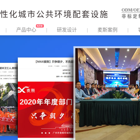
ODM/O
性化城市公共环境配套设施
非 标 定 
产品中心
研发设计
麦斯案例