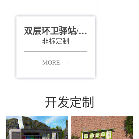
双层环卫驿站/资
全运会垃圾桶
880*400*970mm
源收集中心
（广州）
非标定制
MORE
MORE
开发定制