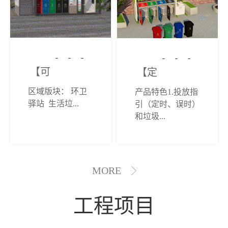
【可定制】综
【定制效果展
区域版块： 环卫
产品特色1.投放指
合环卫驿站
示】垃圾分类
驿站 生活垃...
引（定时、误时）
和垃圾...
亭
MORE
工程项目