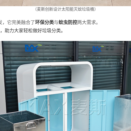
（麦斯创新设计太阳能灭蚊垃圾桶）
发，它完美融合了
环保分类
与
蚊虫防控
两大需求。
设计，助力大家轻松做好垃圾分类。