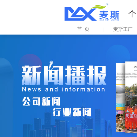
个
首 页
麦斯工厂