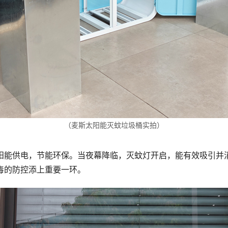
（麦斯太阳能灭蚊垃圾桶实拍）
阳能供电，节能环保。当夜幕降临，灭蚊灯开启，能有效吸引并
毒的防控添上重要一环。