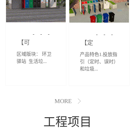
【可定制】综
【定制效果展
区域版块： 环卫
产品特色1.投放指
合环卫驿站
示】垃圾分类
驿站 生活垃...
引（定时、误时）
和垃圾...
亭
MORE
工程项目