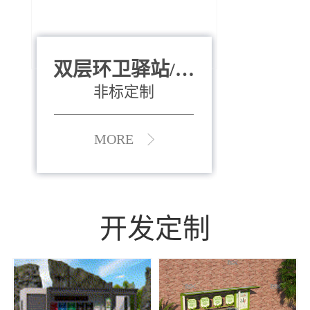
双层环卫驿站/资
全运会垃圾桶
880*400*970mm
源收集中心
（广州）
非标定制
MORE
MORE
开发定制