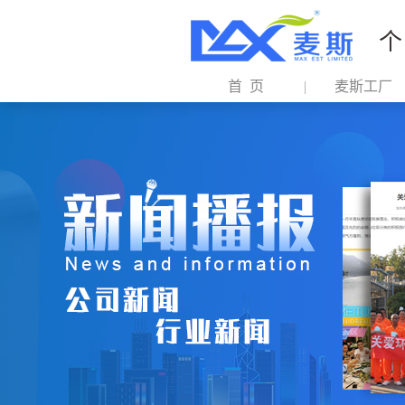
个
首 页
麦斯工厂