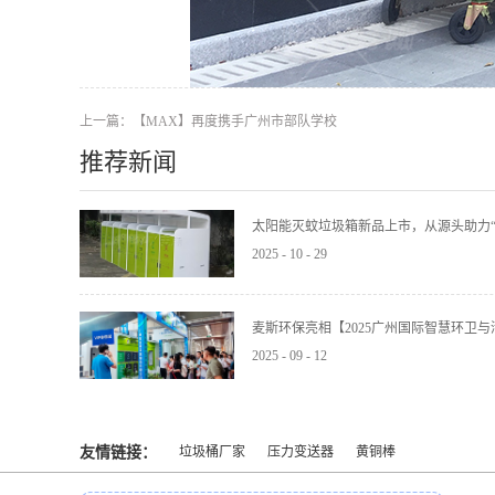
上一篇：
【MAX】再度携手广州市部队学校
推荐新闻
太阳能灭蚊垃圾箱新品上市，从源头助力“
2025
-
10
-
29
麦斯环保亮相【2025广州国际智慧环卫
2025
-
09
-
12
友情链接：
垃圾桶厂家
压力变送器
黄铜棒