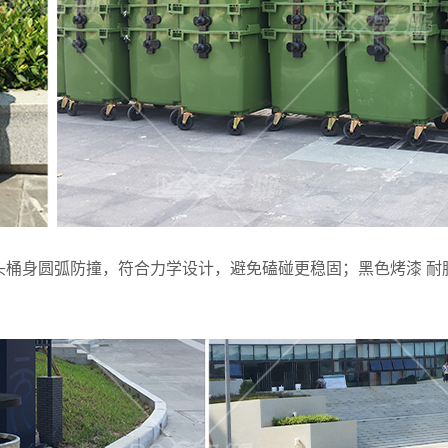
计，桶头桶身圆弧防撞，符合力学设计，避免磕碰更稳固；黑色烤漆 