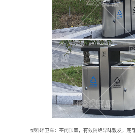
塑料环卫车：密闭顶盖，有效隔绝异味散发；底