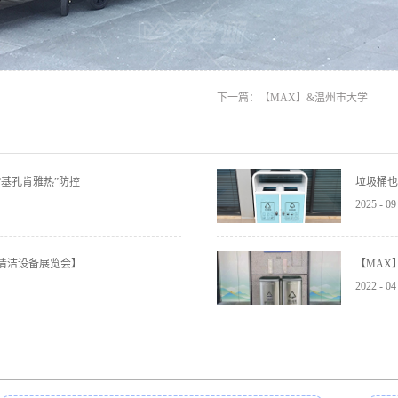
下一篇：
【MAX】&温州市大学
基孔肯雅热”防控
垃圾桶也
2025
-
09
与清洁设备展览会】
【MAX
2022
-
04