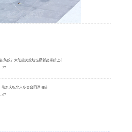
能防蚊？太阳能灭蚊垃圾桶新品重磅上市
-
27
】热烈庆祝北京冬奥会圆满闭幕
-
07