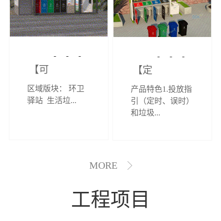
【可定制】综
【定制效果展
区域版块： 环卫
产品特色1.投放指
合环卫驿站
示】垃圾分类
驿站 生活垃...
引（定时、误时）
和垃圾...
亭
MORE
工程项目