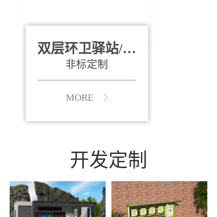
双层环卫驿站/资
全运会垃圾桶
880*400*970mm
源收集中心
（广州）
非标定制
MORE
MORE
开发定制