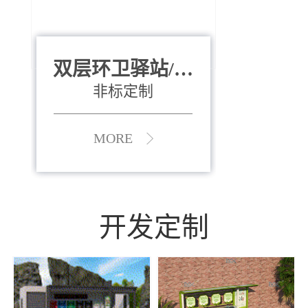
双层环卫驿站/资
全运会垃圾桶
880*400*970mm
源收集中心
（广州）
非标定制
MORE
MORE
开发定制