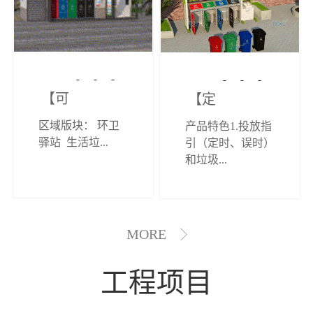
【可定制】综
【定制效果展
区域版块： 环卫
产品特色1.投放指
合环卫驿站
示】垃圾分类
驿站 生活垃...
引（定时、误时）
和垃圾...
亭
MORE
工程项目