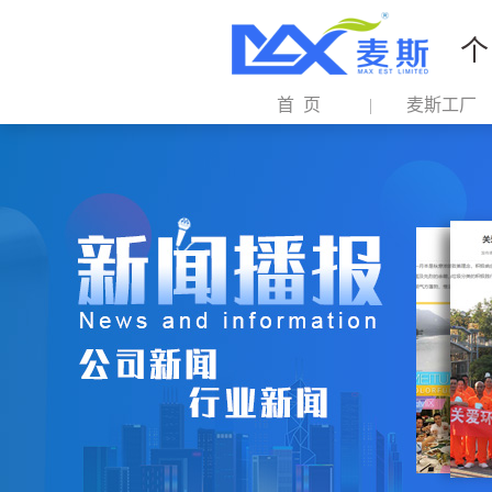
个
首 页
麦斯工厂