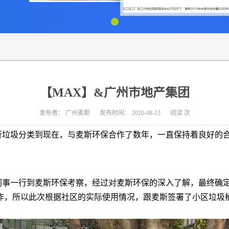
【MAX】&广州市地产集团
发布者：
广州麦斯
发布时间：
2020-08-13
阅读
次
行垃圾分类到现在，与麦斯环保合作了数年，一直保持着良好的
。
同事一行到麦斯环保考察，经过对麦斯环保的深入了解，最终确
作，所以此次根据社区的实际使用情况，跟麦斯签署了小区垃圾