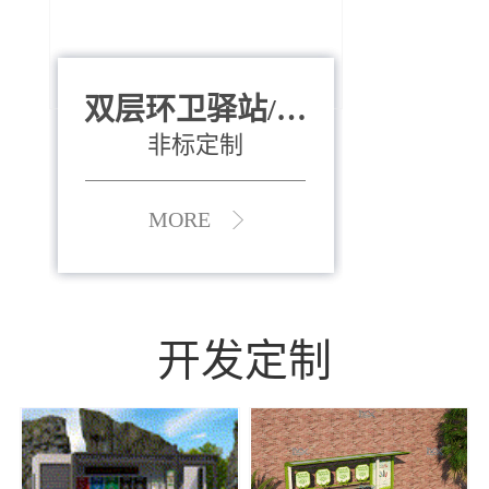
双层环卫驿站/资
全运会垃圾桶
880*400*970mm
源收集中心
（广州）
非标定制
MORE
MORE
开发定制