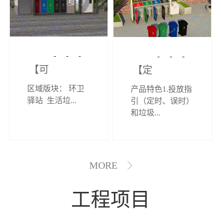
【可定制】综
【定制效果展
区域版块： 环卫
产品特色1.投放指
合环卫驿站
示】垃圾分类
驿站 生活垃...
引（定时、误时）
和垃圾...
亭
MORE
工程项目