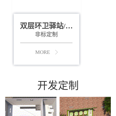
双层环卫驿站/资
全运会垃圾桶
880*400*970mm
源收集中心
（广州）
非标定制
MORE
MORE
开发定制