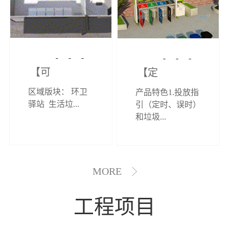
【可定制】综
【定制效果展
区域版块： 环卫
产品特色1.投放指
合环卫驿站
示】垃圾分类
驿站 生活垃...
引（定时、误时）
和垃圾...
亭
MORE
工程项目