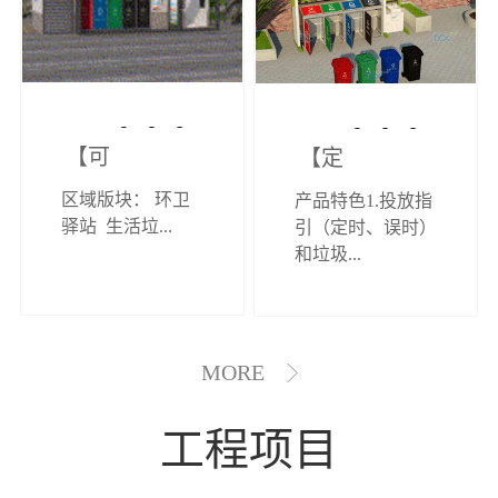
【可定制】综
【定制效果展
区域版块： 环卫
产品特色1.投放指
合环卫驿站
示】垃圾分类
驿站 生活垃...
引（定时、误时）
和垃圾...
亭
MORE
工程项目