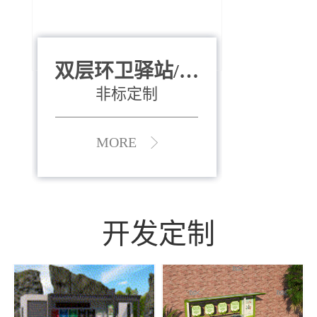
双层环卫驿站/资
全运会垃圾桶
880*400*970mm
源收集中心
（广州）
非标定制
MORE
MORE
开发定制