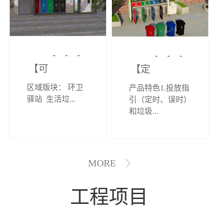
【可定制】综
【定制效果展
区域版块： 环卫
产品特色1.投放指
合环卫驿站
示】垃圾分类
驿站 生活垃...
引（定时、误时）
和垃圾...
亭
MORE
工程项目