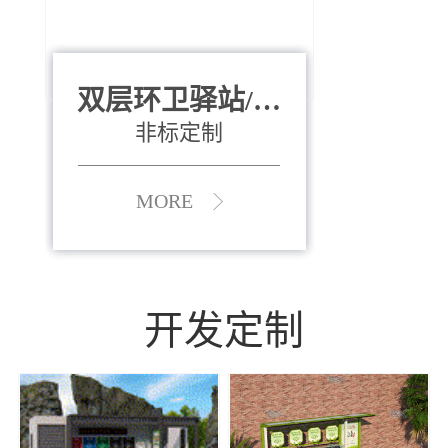
双层环卫驿站/资
全运会垃圾桶
880*400*970mm
源收集中心
（广州）
非标定制
MORE
MORE
开发定制