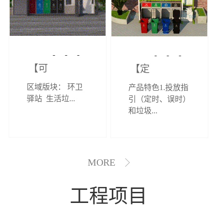
【可定制】综
【定制效果展
区域版块： 环卫
产品特色1.投放指
合环卫驿站
示】垃圾分类
驿站 生活垃...
引（定时、误时）
和垃圾...
亭
MORE
工程项目