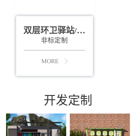
双层环卫驿站/资
全运会垃圾桶
880*400*970mm
源收集中心
（广州）
非标定制
MORE
MORE
开发定制