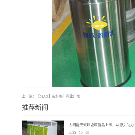
上一篇：
【MAX】&永州市商业广场
推荐新闻
太阳能灭蚊垃圾箱新品上市，从源头助力“
2025
-
10
-
29