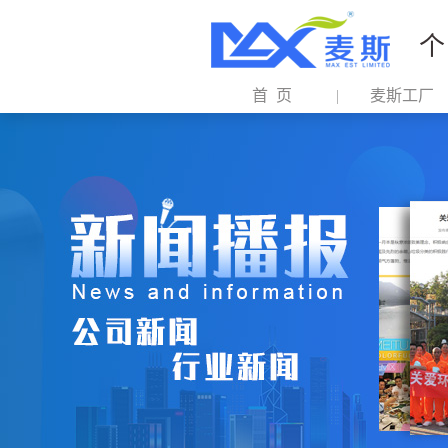
个
首 页
麦斯工厂