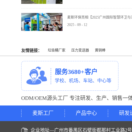
麦斯环保亮相【2025广州国际智慧环卫
2025
-
09
-
12
友情链接：
垃圾桶厂家
压力变送器
黄铜棒
服务3680+客户
学校、机场、车站、中心等
ODM/OEM源头工厂 专注研发、生产、销售一
麦斯工厂
产品中心
研发
企业地址—广州市番禺区石壁街都那村工业路2