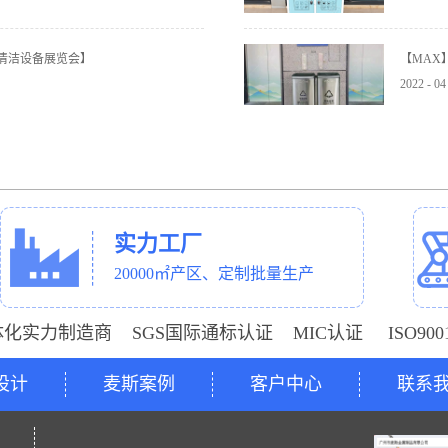
与清洁设备展览会】
【MAX
2022
-
04
实力工厂
20000㎡产区、定制批量生产
体化实力制造商 SGS国际通标认证 MIC认证 ISO9
设计
麦斯案例
客户中心
联系
号