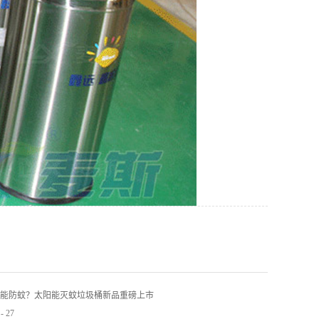
能防蚊？太阳能灭蚊垃圾桶新品重磅上市
-
27