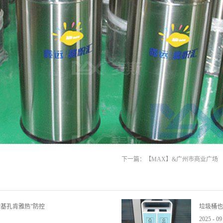
下一篇：
【MAX】&广州市商业广场
基孔肯雅热”防控
垃圾桶也
2025
-
09