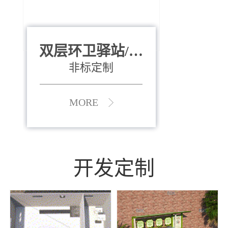
双层环卫驿站/资
全运会垃圾桶
880*400*970mm
源收集中心
（广州）
非标定制
MORE
MORE
开发定制