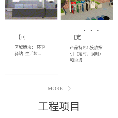
【可定制】综
【定制效果展
区域版块： 环卫
产品特色1.投放指
合环卫驿站
示】垃圾分类
驿站 生活垃...
引（定时、误时）
和垃圾...
亭
MORE
工程项目